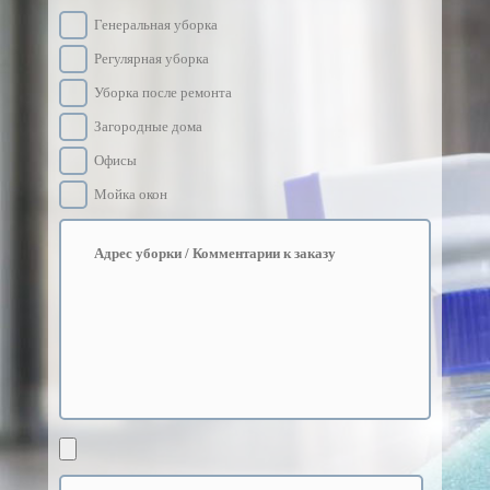
Генеральная уборка
Регулярная уборка
Уборка после ремонта
Загородные дома
Офисы
Мойка окон